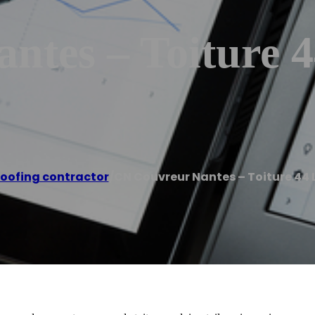
tes – Toiture 4
oofing contractor
/
CN Couvreur Nantes – Toiture 44 