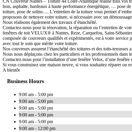
CN Couvreur Nantes – Toiture 44 Loire-Atlantique réalise tous vos trava
bois, asphalte, bardeaux à haute performance énergétique, … pose de ch
toiture, pose de solins…. L’entretien de la toiture vous permet d’embel
proposons de nettoyer votre toiture, si nécessaire avec un démoussage
Nous réalisons également des travaux d’étanchéité.
Contactez-nous pour la rénovation, la réparation ou l’entretien de votre 
fenêtres de toit VELUX® à Nantes, Reze, Carquefou, Saint-Sébastien,
composée de couvreurs qualifiés et expérimentés, est à votre service pou
avec tout le soin que mérite votre toiture.
Nos couvreurs assurent l’étanchéité des toitures et des toits-terrasses af
Nous nous déplaçons chez les particuliers et les professionnels dans l
Contactez-nous pour l’installation d’une fenêtre Velux, d’une fenêtre d
Si vous construisez une maison neuve, si vous souhaitez réparer ou emb
A bientôt
Business Hours
9:00 am - 5:00 pm
9:00 am - 5:00 pm
9:00 am - 5:00 pm
9:00 am - 5:00 pm
9:00 am - 5:00 pm
9:00 am - 12:00 pm