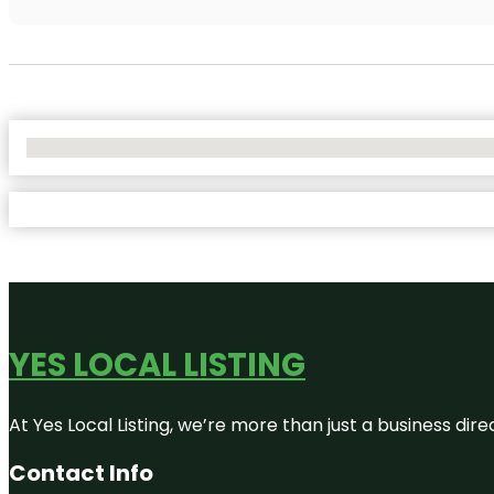
No Locations Found
YES LOCAL LISTING
At Yes Local Listing, we’re more than just a business d
Contact Info