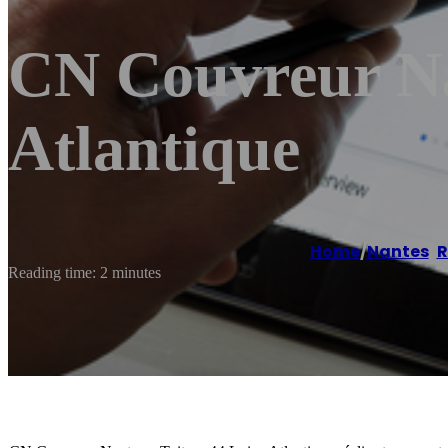
CN Couvreur Nan
Atlantique
Home
/
Nantes
,
R
Reading time: 2 minutes