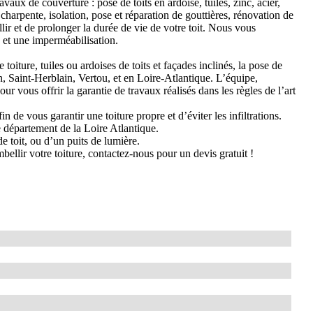
ux de couverture : pose de toits en ardoise, tuiles, zinc, acier,
arpente, isolation, pose et réparation de gouttières, rénovation de
lir et de prolonger la durée de vie de votre toit. Nous vous
 et une imperméabilisation.
toiture, tuiles ou ardoises de toits et façades inclinés, la pose de
 Saint-Herblain, Vertou, et en Loire-Atlantique. L’équipe,
r vous offrir la garantie de travaux réalisés dans les règles de l’art
in de vous garantir une toiture propre et d’éviter les infiltrations.
e département de la Loire Atlantique.
e toit, ou d’un puits de lumière.
ellir votre toiture, contactez-nous pour un devis gratuit !