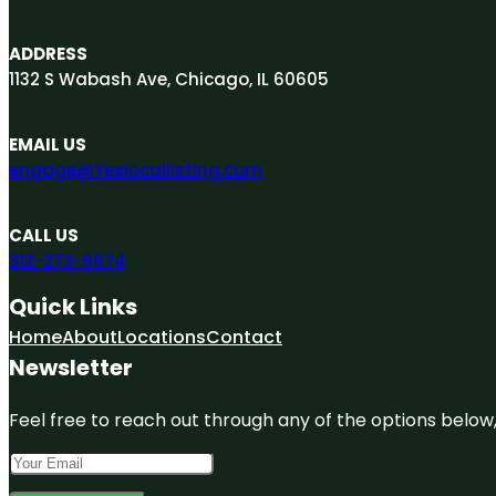
ADDRESS
1132 S Wabash Ave, Chicago, IL 60605
EMAIL US
engage@Yeslocallisting.com
CALL US
312-273-6674
Quick Links
Home
About
Locations
Contact
Newsletter
Feel free to reach out through any of the options below, 